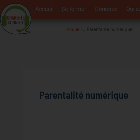
Aller
Rechercher :
Accueil
Se former
S’orienter
Qui 
au
contenu
Accueil
»
Parentalité numérique
Parentalité numérique