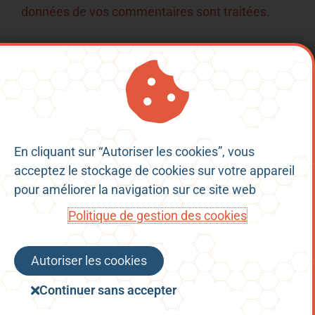
données de vos commentaires sont traitées
.
En cliquant sur “Autoriser les cookies”, vous
Mentions Légales
acceptez le stockage de cookies sur votre appareil
Conditions Générales d’Utilisation
pour améliorer la navigation sur ce site web
Politique de confidentialité
Politique de gestion des cookies
Politique de gestion des cookies
Autoriser les cookies
Copyright © 2023 - charenteconnect.fr |
Continuer sans accepter
Powered by ENSC