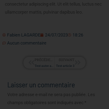
consectetur adipiscing elit. Ut elit tellus, luctus nec
ullamcorper mattis, pulvinar dapibus leo.
Fabien LAGARDE
24/07/2023
18:26
Aucun commentaire
Précédent
Suivant
PRÉCÉDENT
SUIVANT
Test autre article 4
Test article 3
Laisser un commentaire
Votre adresse e-mail ne sera pas publiée.
Les
champs obligatoires sont indiqués avec
*