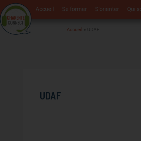
Aller
Rechercher :
Accueil
Se former
S’orienter
Qui 
au
contenu
Accueil
»
UDAF
UDAF