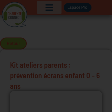
Aller
Espace Pro
au
contenu
Retour
Kit ateliers parents :
prévention écrans enfant 0 – 6
ans