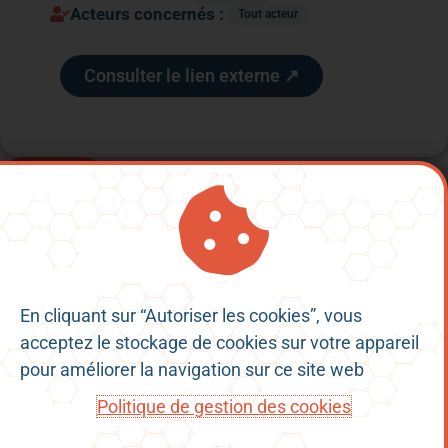
Acteurs concernés :
Tout acteur
Consulter le lien externe ↗
Retour
En cliquant sur “Autoriser les cookies”, vous
Mentions Légales
acceptez le stockage de cookies sur votre appareil
Conditions Générales d’Utilisation
pour améliorer la navigation sur ce site web
Politique de confidentialité
Politique de gestion des cookies
Politique de gestion des cookies